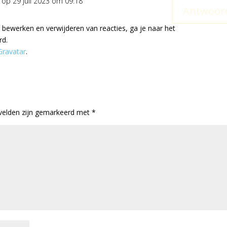
op 29 juli 2023 om 09:18
Antwoor
ewerken en verwijderen van reacties, ga je naar het
rd.
Gravatar
.
 velden zijn gemarkeerd met
*